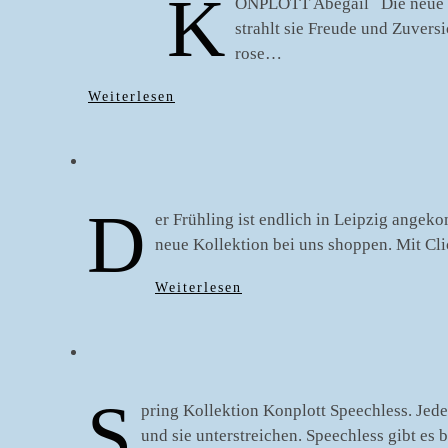
K
ONPLOTT Abegail Die neue Kol
strahlt sie Freude und Zuvers
rose…
Weiterlesen
D
er Frühling ist endlich in Leipzig angek
neue Kollektion bei uns shoppen. Mit Cl
Weiterlesen
S
pring Kollektion Konplott Speechless. Jed
und sie unterstreichen. Speechless gibt es